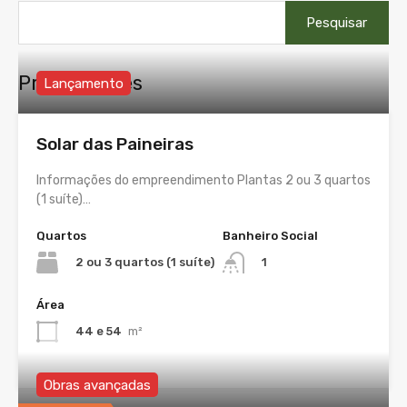
Pesquisar
por:
Propriedades
Lançamento
Solar das Paineiras
Informações do empreendimento Plantas 2 ou 3 quartos
(1 suíte)…
Quartos
Banheiro Social
2 ou 3 quartos (1 suíte)
1
Área
44 e 54
m²
Obras avançadas