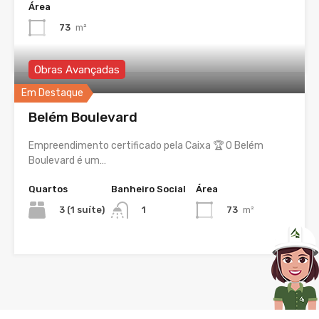
Área
73
m²
Obras Avançadas
Em Destaque
Belém Boulevard
Empreendimento certificado pela Caixa 🏆 O Belém
Boulevard é um…
Quartos
Banheiro Social
Área
3 (1 suíte)
73
m²
1