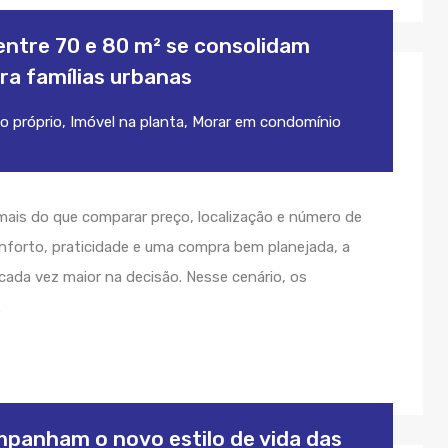
ntre 70 e 80 m² se consolidam
ra famílias urbanas
o próprio
,
Imóvel na planta
,
Morar em condomínio
ais do que comparar preço, localização e número de
nforto, praticidade e uma compra bem planejada, a
cada vez maior na decisão. Nesse cenário, os
…
anham o novo estilo de vida das