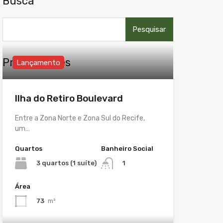
Busca
Pesquisar
por:
Propriedades
Lançamento
Ilha do Retiro Boulevard
Entre a Zona Norte e Zona Sul do Recife,
um…
Quartos
Banheiro Social
3 quartos (1 suíte)
1
Área
73
m²