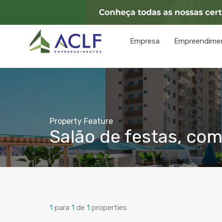
Empresa
Empreendime
Property Feature
Salão de festas, co
1
para
1
de
1
properties