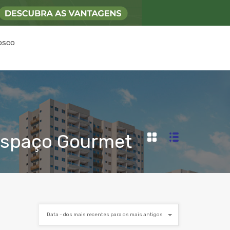
osco
 Espaço Gourmet
Data - dos mais recentes para os mais antigos