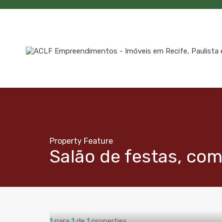
Property Feature
Salão de festas, co
1
para
1
de
1
properties