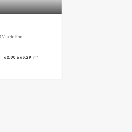
Vila do Frio…
a
62.88 a 63.29
m²