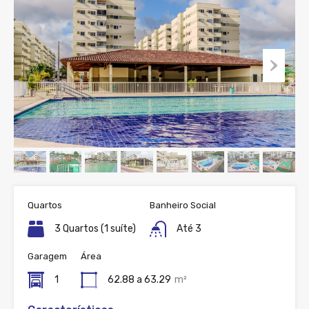
Quartos
Banheiro Social
3 Quartos (1 suíte)
Até 3
Garagem
Área
1
62.88 a 63.29
m²