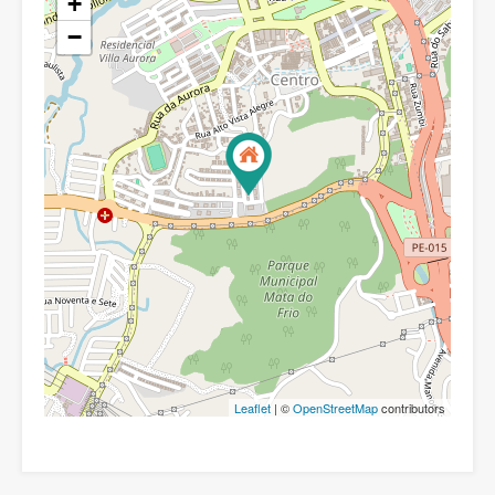
+
−
Leaflet
| ©
OpenStreetMap
contributors