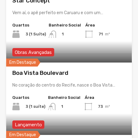
Star Concept
Vem aí, o apê perfeito em Caruaru e com um…
Quartos
Banheiro Social
Área
3 (1 Suíte)
71
m²
1
Obras Avançadas
Em Destaque
Boa Vista Boulevard
No coração do centro do Recife, nasce o Boa Vista…
Quartos
Banheiro Social
Área
3 (1 suíte)
73
m²
1
Lançamento
Em Destaque