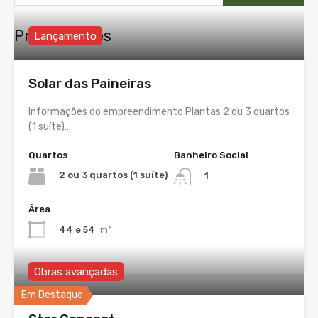
Propriedades
Lançamento
Solar das Paineiras
Informações do empreendimento Plantas 2 ou 3 quartos
(1 suíte)…
Quartos
Banheiro Social
2 ou 3 quartos (1 suíte)
1
Área
44 e 54
m²
Obras avançadas
Em Destaque