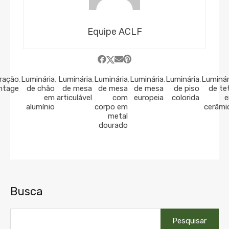
Equipe ACLF
ração
,
Luminária
,
Luminária
,
Luminária
,
Luminária
,
Luminária
,
Luminár
ntage
de chão
de mesa
de mesa
de mesa
de piso
de te
em
articulável
com
europeia
colorida
alumínio
corpo em
cerâmi
metal
dourado
Busca
Pesquisar
por: