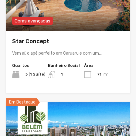
Obras avançadas
Star Concept
Vem aí, o apê perfeito em Caruaru e com um…
Quartos
Banheiro Social
Área
3 (1 Suíte)
71
m²
1
Em Destaque