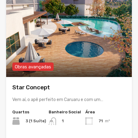
Obras avançadas
Star Concept
Vem aí, o apê perfeito em Caruaru e com um…
Quartos
Banheiro Social
Área
3 (1 Suíte)
71
m²
1