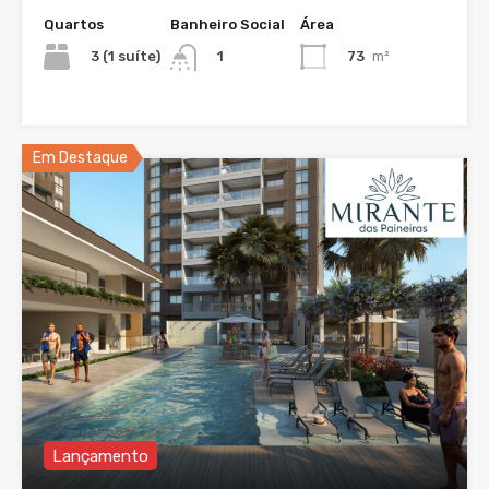
Quartos
Banheiro Social
Área
3 (1 suíte)
73
m²
1
Em Destaque
Lançamento