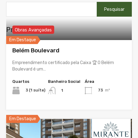
Pesquisar
por:
Propriedades
Obras Avançadas
Em Destaque
Belém Boulevard
Empreendimento certificado pela Caixa 🏆 O Belém
Boulevard é um…
Quartos
Banheiro Social
Área
3 (1 suíte)
73
m²
1
Em Destaque