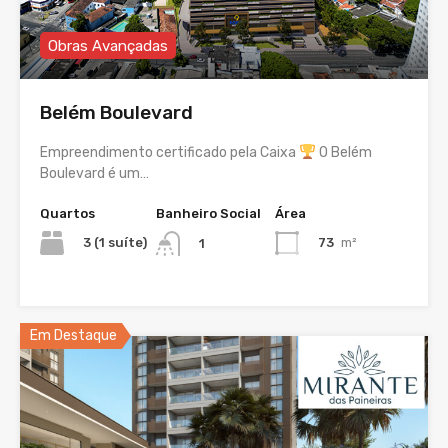
Obras Avançadas
Belém Boulevard
Empreendimento certificado pela Caixa
O Belém
Boulevard é um…
Quartos
Banheiro Social
Área
3 (1 suíte)
73
m²
1
Em Destaque