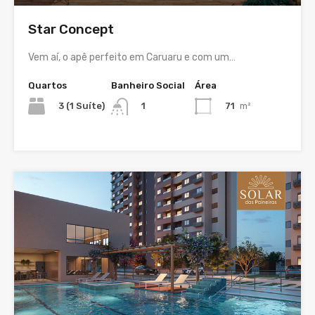
Star Concept
Vem aí, o apê perfeito em Caruaru e com um…
Quartos
Banheiro Social
Área
3 (1 Suíte)
71
m²
1