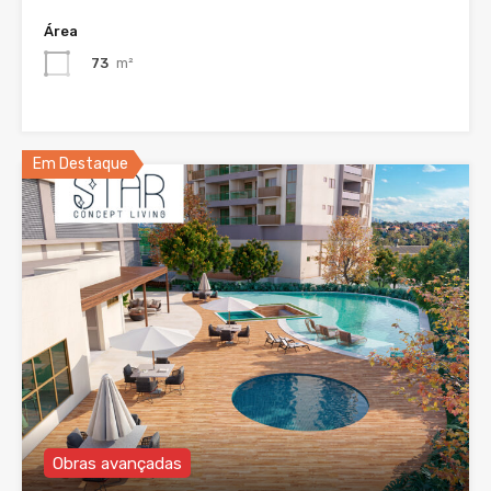
Área
73
m²
Em Destaque
Obras avançadas