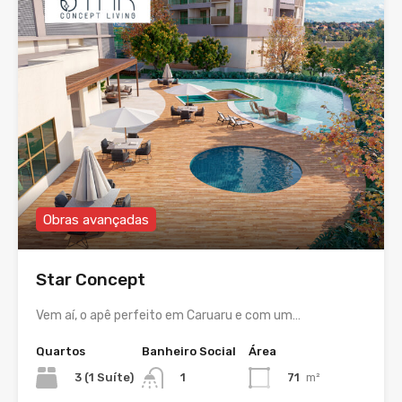
Obras avançadas
Star Concept
Vem aí, o apê perfeito em Caruaru e com um…
Quartos
Banheiro Social
Área
3 (1 Suíte)
71
m²
1