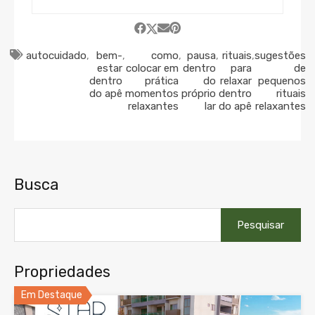
autocuidado
,
bem-
,
como
,
pausa
,
rituais
,
sugestões
estar
colocar em
dentro
para
de
dentro
prática
do
relaxar
pequenos
do apê
momentos
próprio
dentro
rituais
relaxantes
lar
do apê
relaxantes
Busca
Pesquisar
por:
Propriedades
Em Destaque