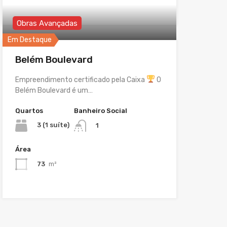
Obras Avançadas
Em Destaque
Belém Boulevard
Empreendimento certificado pela Caixa
O
Belém Boulevard é um…
Quartos
Banheiro Social
3 (1 suíte)
1
Área
73
m²