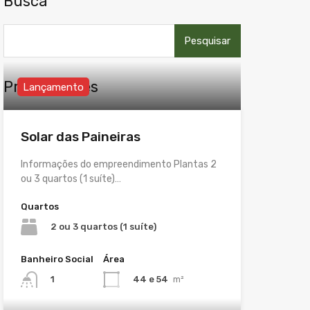
Busca
Pesquisar
por:
Propriedades
Lançamento
Solar das Paineiras
Informações do empreendimento Plantas 2
ou 3 quartos (1 suíte)…
Quartos
2 ou 3 quartos (1 suíte)
Banheiro Social
Área
44 e 54
m²
1