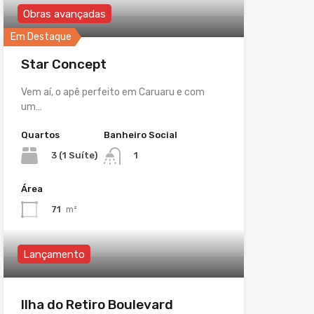
Obras avançadas
Em Destaque
Star Concept
Vem aí, o apê perfeito em Caruaru e com
um…
Quartos
Banheiro Social
3 (1 Suíte)
1
Área
71
m²
Lançamento
Ilha do Retiro Boulevard