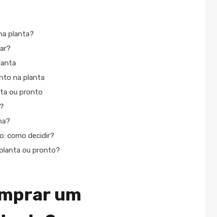
na planta?
ar?
lanta
nto na planta
ta ou pronto
s?
lha?
o: como decidir?
 planta ou pronto?
omprar um