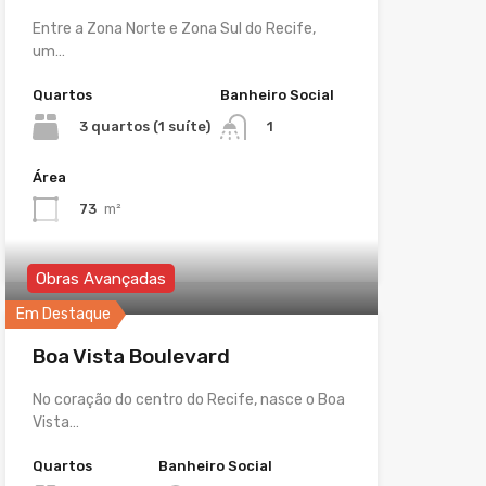
Entre a Zona Norte e Zona Sul do Recife,
um…
Quartos
Banheiro Social
3 quartos (1 suíte)
1
Área
73
m²
Obras Avançadas
Em Destaque
Boa Vista Boulevard
No coração do centro do Recife, nasce o Boa
Vista…
Quartos
Banheiro Social