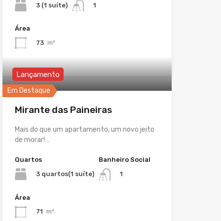
3 (1 suíte)
1
Área
73
m²
Lançamento
Em Destaque
Mirante das Paineiras
Mais do que um apartamento, um novo jeito
de morar!…
Quartos
Banheiro Social
3 quartos(1 suíte)
1
Área
71
m²