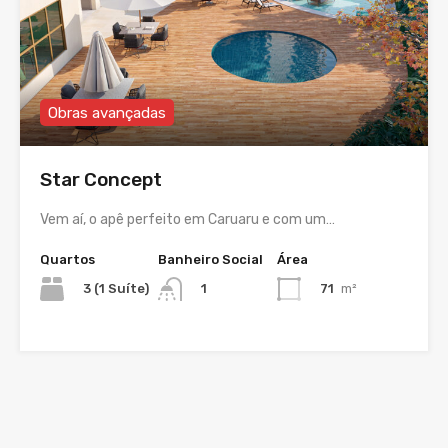
Obras avançadas
Star Concept
Vem aí, o apê perfeito em Caruaru e com um…
Quartos
Banheiro Social
Área
3 (1 Suíte)
71
m²
1