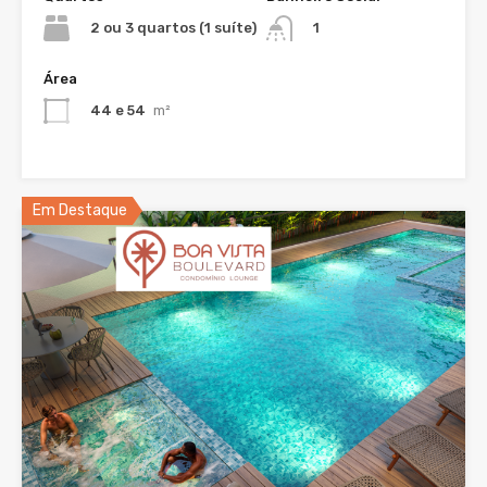
2 ou 3 quartos (1 suíte)
1
Área
44 e 54
m²
Em Destaque