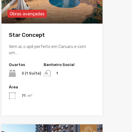
Obras avançadas
Star Concept
Vem aí, o apê perfeito em Caruaru e com
um…
Quartos
Banheiro Social
3 (1 Suíte)
1
Área
71
m²