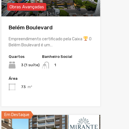
Obras Avançadas
Belém Boulevard
Empreendimento certificado pela Caixa
O
Belém Boulevard é um…
Quartos
Banheiro Social
3 (1 suíte)
1
Área
73
m²
Em Destaque