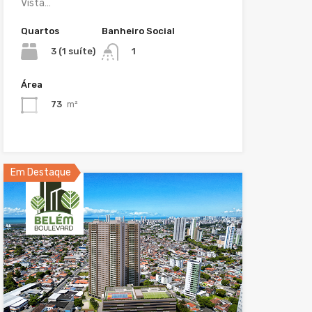
Vista…
Quartos
Banheiro Social
3 (1 suíte)
1
Área
73
m²
Em Destaque