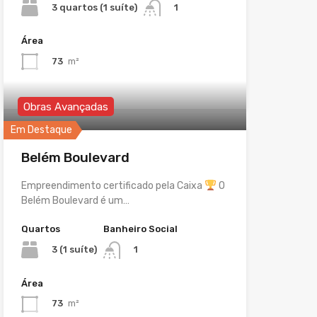
3 quartos (1 suíte)
1
Área
73
m²
Obras Avançadas
Em Destaque
Belém Boulevard
Empreendimento certificado pela Caixa
O
Belém Boulevard é um…
Quartos
Banheiro Social
3 (1 suíte)
1
Área
73
m²