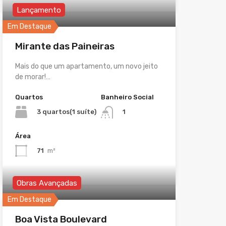
Lançamento
Em Destaque
Mirante das Paineiras
Mais do que um apartamento, um novo jeito
de morar!…
Quartos
Banheiro Social
3 quartos(1 suíte)
1
Área
71
m²
Obras Avançadas
Em Destaque
Boa Vista Boulevard