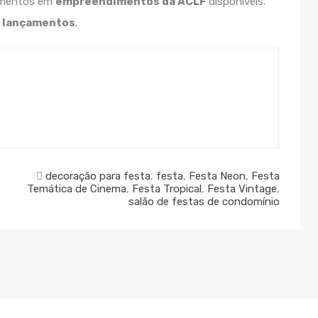
tamentos em
empreendimentos da ACLF
disponíveis.
 lançamentos
.
decoração para festa
,
festa
,
Festa Neon
,
Festa
Temática de Cinema
,
Festa Tropical
,
Festa Vintage
,
salão de festas de condomínio