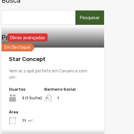
Busca
Pesquisar
por:
Propriedades
Obras avançadas
Em Destaque
Star Concept
Vem aí, o apê perfeito em Caruaru e com
um…
Quartos
Banheiro Social
3 (1 Suíte)
1
Área
71
m²