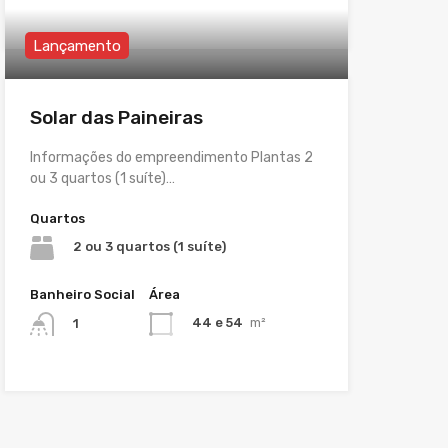
Lançamento
Solar das Paineiras
Informações do empreendimento Plantas 2
ou 3 quartos (1 suíte)…
Quartos
2 ou 3 quartos (1 suíte)
Banheiro Social
Área
44 e 54
m²
1