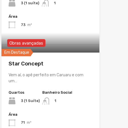
3 (1 suíte)
1
Área
73
m²
Obras avançadas
Em Destaque
Star Concept
Vem aí, o apê perfeito em Caruaru e com
um…
Quartos
Banheiro Social
3 (1 Suíte)
1
Área
71
m²