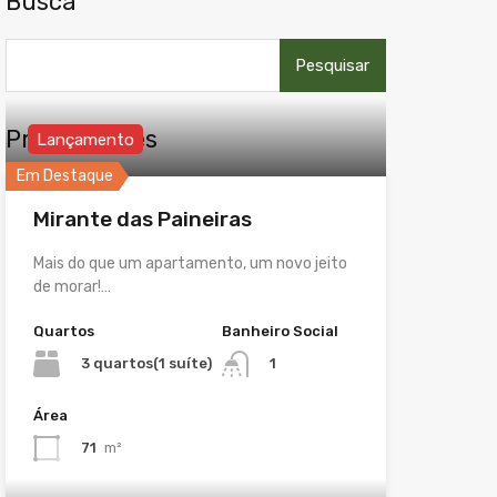
Busca
Pesquisar
por:
Propriedades
Lançamento
Em Destaque
Mirante das Paineiras
Mais do que um apartamento, um novo jeito
de morar!…
Quartos
Banheiro Social
3 quartos(1 suíte)
1
Área
71
m²