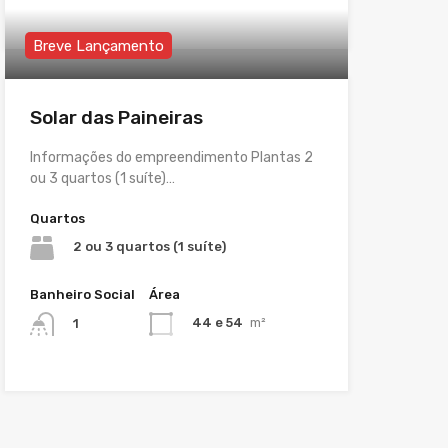
Breve Lançamento
Solar das Paineiras
Informações do empreendimento Plantas 2
ou 3 quartos (1 suíte)…
Quartos
2 ou 3 quartos (1 suíte)
Banheiro Social
Área
44 e 54
m²
1