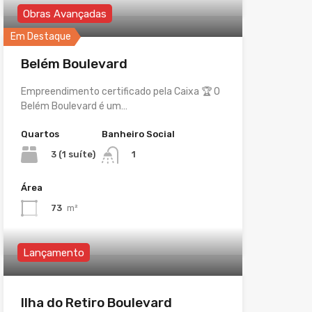
Obras Avançadas
Em Destaque
Belém Boulevard
Empreendimento certificado pela Caixa 🏆 O
Belém Boulevard é um…
Quartos
Banheiro Social
3 (1 suíte)
1
Área
73
m²
Lançamento
Ilha do Retiro Boulevard