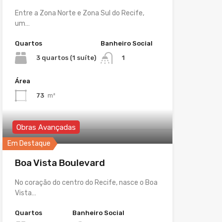
Entre a Zona Norte e Zona Sul do Recife,
um…
Quartos
Banheiro Social
3 quartos (1 suíte)
1
Área
73
m²
Obras Avançadas
Em Destaque
Boa Vista Boulevard
No coração do centro do Recife, nasce o Boa
Vista…
Quartos
Banheiro Social