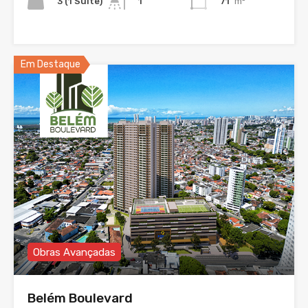
3 (1 Suíte)
71
m²
1
Em Destaque
Obras Avançadas
Belém Boulevard