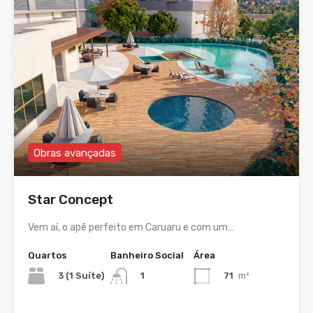
Obras avançadas
Star Concept
Vem aí, o apê perfeito em Caruaru e com um…
Quartos
Banheiro Social
Área
3 (1 Suíte)
71
m²
1