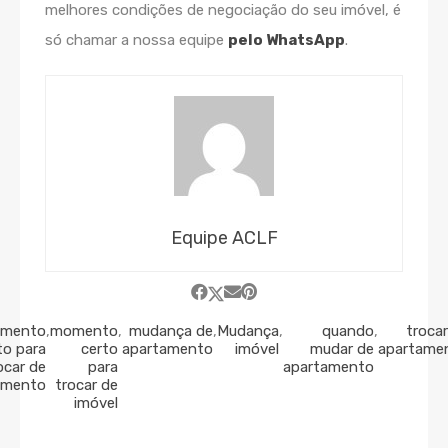
melhores condições de negociação do seu imóvel, é
só chamar a nossa equipe
pelo WhatsApp
.
Equipe ACLF
mento
,
momento
,
mudança de
,
Mudança
,
quando
,
trocar
to para
certo
apartamento
imóvel
mudar de
apartame
ocar de
para
apartamento
amento
trocar de
imóvel