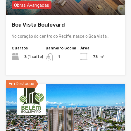
Obras Avançadas
Boa Vista Boulevard
No coração do centro do Recife, nasce o Boa Vista…
Quartos
Banheiro Social
Área
3 (1 suíte)
73
m²
1
Em Destaque