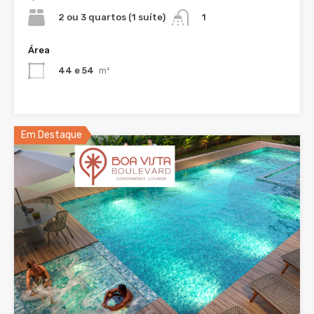
2 ou 3 quartos (1 suíte)
1
Área
44 e 54
m²
Em Destaque