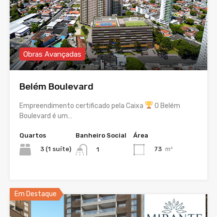
Obras Avançadas
Belém Boulevard
Empreendimento certificado pela Caixa
O Belém
Boulevard é um…
Quartos
Banheiro Social
Área
3 (1 suíte)
73
m²
1
Em Destaque