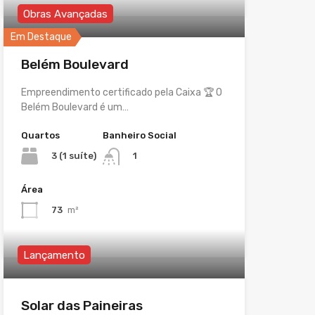
Obras Avançadas
Em Destaque
Belém Boulevard
Empreendimento certificado pela Caixa 🏆 O
Belém Boulevard é um…
Quartos
Banheiro Social
3 (1 suíte)
1
Área
73
m²
Lançamento
Solar das Paineiras