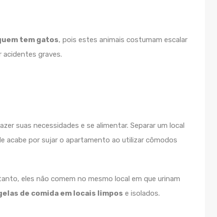
 quem tem gatos
, pois estes animais costumam escalar
r acidentes graves.
fazer suas necessidades e se alimentar. Separar um local
le acabe por sujar o apartamento ao utilizar cômodos
ortanto, eles não comem no mesmo local em que urinam
igelas de comida em locais limpos
e isolados.