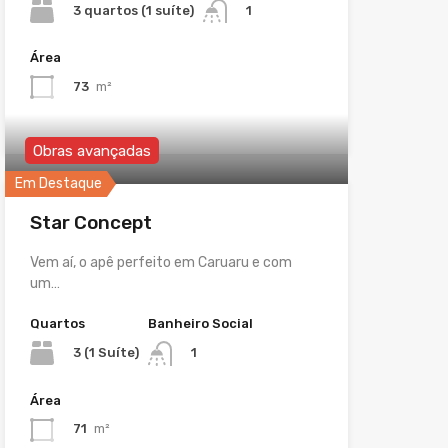
3 quartos (1 suíte)
1
Área
73
m²
Obras avançadas
Em Destaque
Star Concept
Vem aí, o apê perfeito em Caruaru e com
um…
Quartos
Banheiro Social
3 (1 Suíte)
1
Área
71
m²