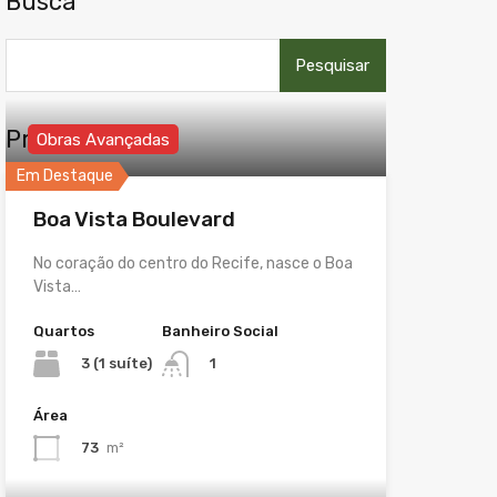
Busca
Pesquisar
por:
Propriedades
Obras Avançadas
Em Destaque
Boa Vista Boulevard
No coração do centro do Recife, nasce o Boa
Vista…
Quartos
Banheiro Social
3 (1 suíte)
1
Área
73
m²