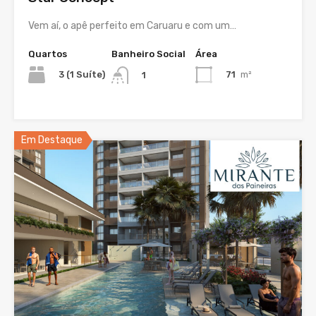
Vem aí, o apê perfeito em Caruaru e com um…
Quartos
Banheiro Social
Área
3 (1 Suíte)
71
m²
1
Em Destaque