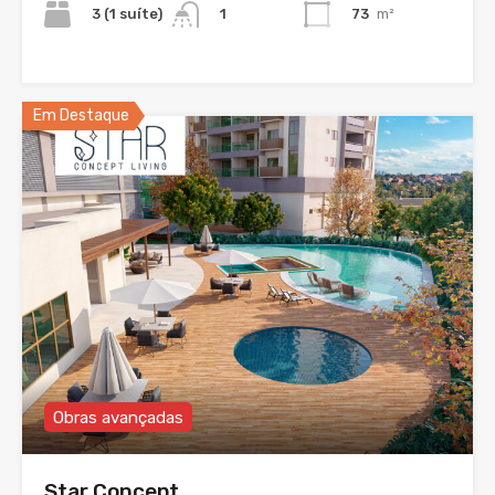
3 (1 suíte)
73
m²
1
Em Destaque
Obras avançadas
Star Concept