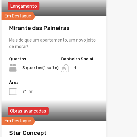
Lançamento
Em Destaque
Mirante das Paineiras
Mais do que um apartamento, um novo jeito
de morar!…
Quartos
Banheiro Social
3 quartos(1 suíte)
1
Área
71
m²
Obras avançadas
Em Destaque
Star Concept