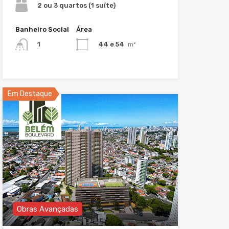
2 ou 3 quartos (1 suíte)
Banheiro Social
Área
44 e 54
m²
1
Em Destaque
Obras Avançadas