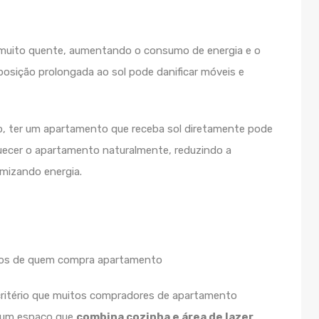
 muito quente, aumentando o consumo de energia e o
osição prolongada ao sol pode danificar móveis e
io, ter um apartamento que receba sol diretamente pode
uecer o apartamento naturalmente, reduzindo a
omizando energia.
critério que muitos compradores de apartamento
é um espaço que
combina cozinha e área de lazer
,