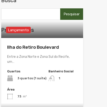
Busca
Pesquisar
por:
Propriedades
Lançamento
Ilha do Retiro Boulevard
Entre a Zona Norte e Zona Sul do Recife,
um…
Quartos
Banheiro Social
3 quartos (1 suíte)
1
Área
73
m²