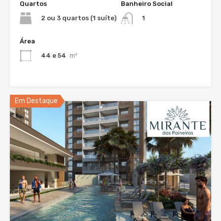
Quartos
Banheiro Social
2 ou 3 quartos (1 suíte)
1
Área
44 e 54
m²
Em Destaque