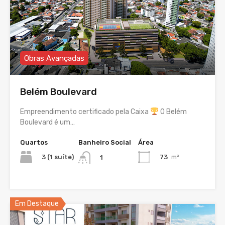
Obras Avançadas
Belém Boulevard
Empreendimento certificado pela Caixa
O Belém
Boulevard é um…
Quartos
Banheiro Social
Área
3 (1 suíte)
73
m²
1
Em Destaque