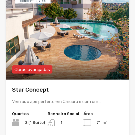
Obras avançadas
Star Concept
Vem aí, o apê perfeito em Caruaru e com um…
Quartos
Banheiro Social
Área
3 (1 Suíte)
71
m²
1