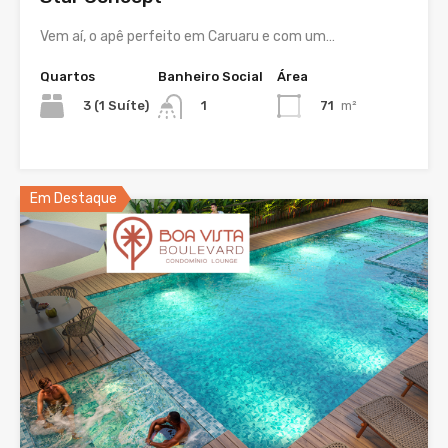
Vem aí, o apê perfeito em Caruaru e com um…
Quartos
Banheiro Social
Área
3 (1 Suíte)
71
m²
1
Em Destaque