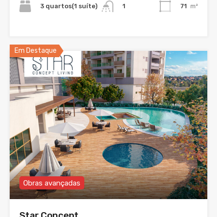
3 quartos(1 suíte)
71
m²
1
Em Destaque
Obras avançadas
Star Concept