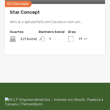
Em Destaque
Star Concept
Vem aí, o apê perfeito em Caruaru e com um…
Quartos
Banheiro Social
Área
3 (1 Suíte)
71
m²
1