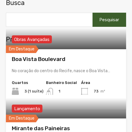
Busca
Pesquisar
por:
Propriedades
Obras Avançadas
Em Destaque
Boa Vista Boulevard
No coração do centro do Recife, nasce o Boa Vista…
Quartos
Banheiro Social
Área
3 (1 suíte)
73
m²
1
Lançamento
Em Destaque
Mirante das Paineiras