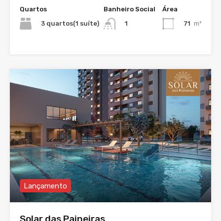
Quartos
Banheiro Social
Área
3 quartos(1 suíte)
71
m²
1
Lançamento
Solar das Paineiras