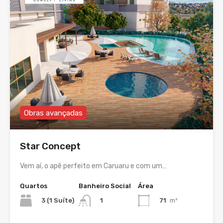
Obras avançadas
Star Concept
Vem aí, o apê perfeito em Caruaru e com um…
Quartos
Banheiro Social
Área
3 (1 Suíte)
71
m²
1