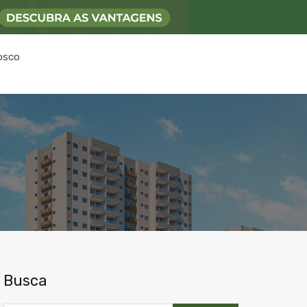
osco
Busca