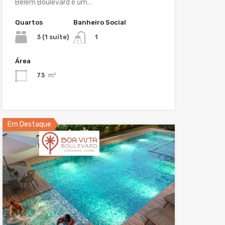
Belém Boulevard é um…
Quartos
Banheiro Social
3 (1 suíte)
1
Área
73
m²
Em Destaque