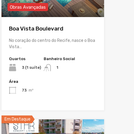
Obras Avançadas
Boa Vista Boulevard
No coração do centro do Recife, nasce o Boa
Vista…
Quartos
Banheiro Social
3 (1 suíte)
1
Área
73
m²
Em Destaque