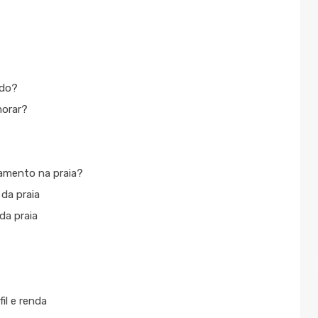
ado?
morar?
tamento na praia?
 da praia
da praia
il e renda