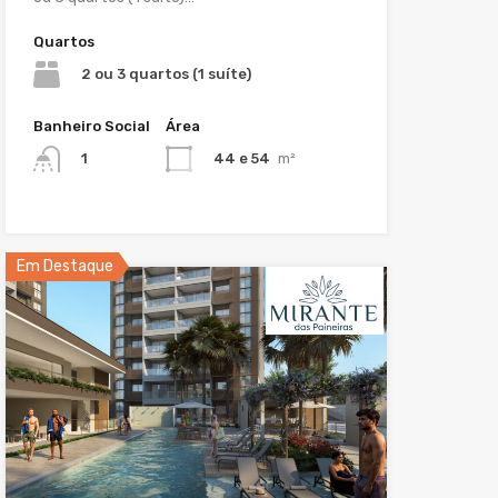
Quartos
2 ou 3 quartos (1 suíte)
Banheiro Social
Área
44 e 54
m²
1
Em Destaque