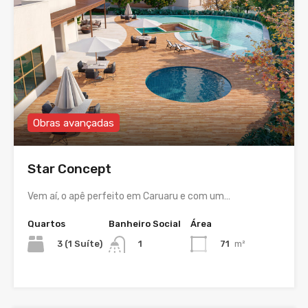
Obras avançadas
Star Concept
Vem aí, o apê perfeito em Caruaru e com um…
Quartos
Banheiro Social
Área
3 (1 Suíte)
71
m²
1