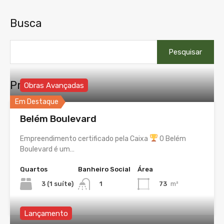
Busca
Pesquisar
por:
Propriedades
Obras Avançadas
Em Destaque
Belém Boulevard
Empreendimento certificado pela Caixa
O Belém
Boulevard é um…
Quartos
Banheiro Social
Área
3 (1 suíte)
73
m²
1
Lançamento