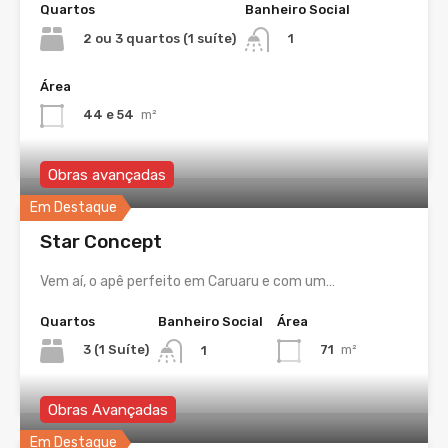
Quartos
Banheiro Social
2 ou 3 quartos (1 suíte)
1
Área
44 e 54
m²
Obras avançadas
Em Destaque
Star Concept
Vem aí, o apê perfeito em Caruaru e com um…
Quartos
Banheiro Social
Área
3 (1 Suíte)
71
m²
1
Obras Avançadas
Em Destaque