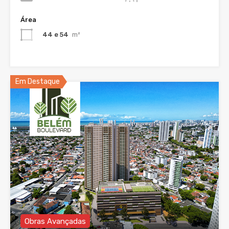
Área
44 e 54
m²
Em Destaque
Obras Avançadas