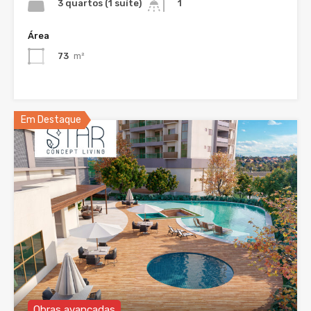
3 quartos (1 suíte)
1
Área
73
m²
Em Destaque
Obras avançadas