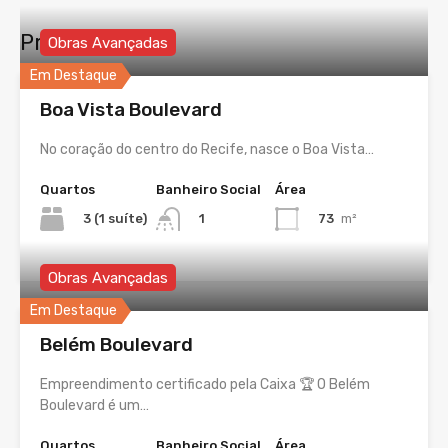
Propriedades
Obras Avançadas
Em Destaque
Boa Vista Boulevard
No coração do centro do Recife, nasce o Boa Vista…
Quartos
Banheiro Social
Área
3 (1 suíte)
73
m²
1
Obras Avançadas
Em Destaque
Belém Boulevard
Empreendimento certificado pela Caixa 🏆 O Belém
Boulevard é um…
Quartos
Banheiro Social
Área