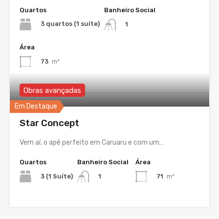
Quartos
Banheiro Social
3 quartos (1 suíte)
1
Área
73
m²
Obras avançadas
Em Destaque
Star Concept
Vem aí, o apê perfeito em Caruaru e com um…
Quartos
Banheiro Social
Área
3 (1 Suíte)
71
m²
1