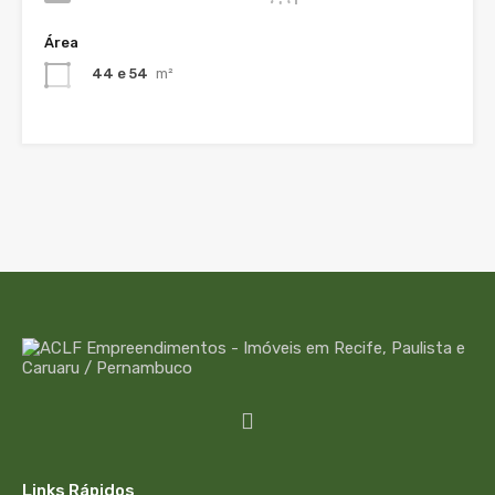
Área
44 e 54
m²
Links Rápidos