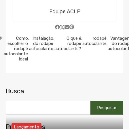
Equipe ACLF
Como
,
Instalação
,
O que é
,
rodapé
,
Vantage
escolher o
do rodapé
rodapé
autocolante
do roda
rodapé
autocolante
autocolante?
autocolan
autocolante
ideal
Busca
Pesquisar
por:
Propriedades
Lançamento