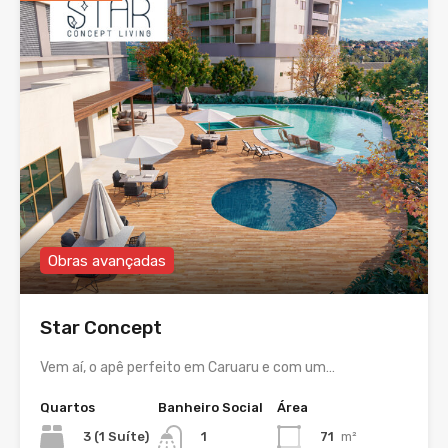
Obras avançadas
Star Concept
Vem aí, o apê perfeito em Caruaru e com um…
Quartos
Banheiro Social
Área
3 (1 Suíte)
71
m²
1