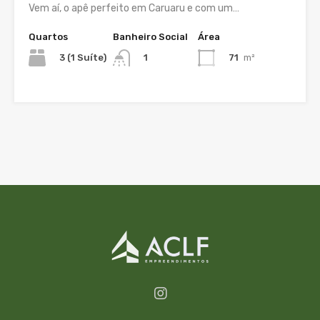
Vem aí, o apê perfeito em Caruaru e com um…
Quartos
Banheiro Social
Área
3 (1 Suíte)
71
m²
1