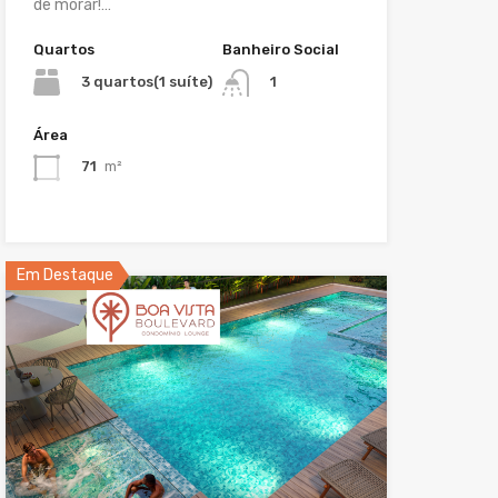
de morar!…
Quartos
Banheiro Social
3 quartos(1 suíte)
1
Área
71
m²
Em Destaque