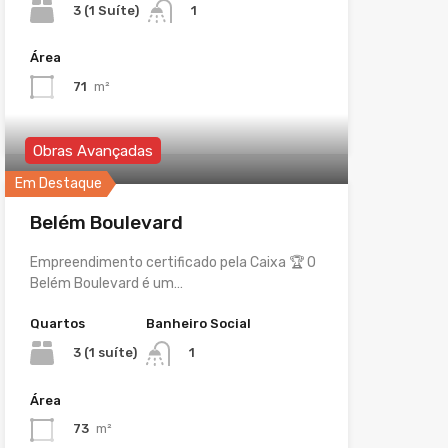
3 (1 Suíte)
1
Área
71
m²
Obras Avançadas
Em Destaque
Belém Boulevard
Empreendimento certificado pela Caixa 🏆 O
Belém Boulevard é um…
Quartos
Banheiro Social
3 (1 suíte)
1
Área
73
m²