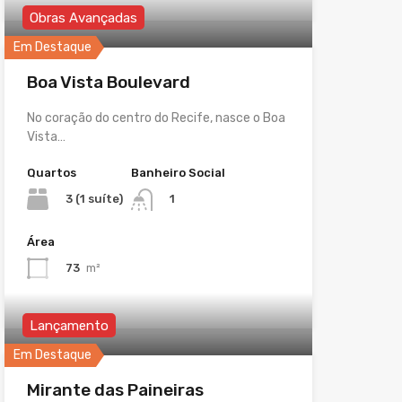
Obras Avançadas
Em Destaque
Boa Vista Boulevard
No coração do centro do Recife, nasce o Boa
Vista…
Quartos
Banheiro Social
3 (1 suíte)
1
Área
73
m²
Lançamento
Em Destaque
Mirante das Paineiras