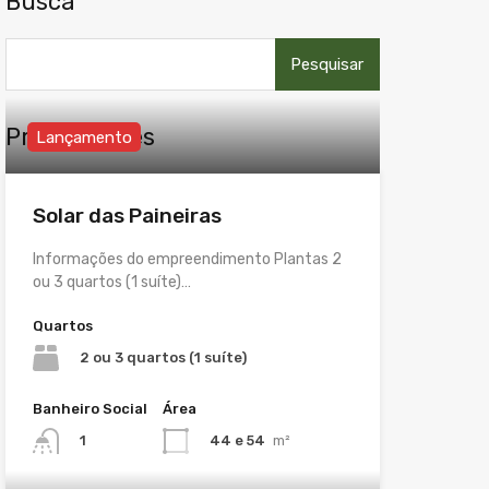
Busca
Pesquisar
por:
Propriedades
Lançamento
Solar das Paineiras
Informações do empreendimento Plantas 2
ou 3 quartos (1 suíte)…
Quartos
2 ou 3 quartos (1 suíte)
Banheiro Social
Área
44 e 54
m²
1