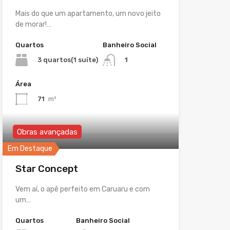
Mais do que um apartamento, um novo jeito
de morar!…
Quartos
Banheiro Social
3 quartos(1 suíte)
1
Área
71
m²
Obras avançadas
Em Destaque
Star Concept
Vem aí, o apê perfeito em Caruaru e com
um…
Quartos
Banheiro Social