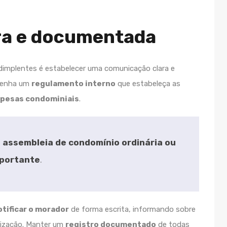
ra e documentada
adimplentes é estabelecer uma comunicação clara e
 tenha um
regulamento interno
que estabeleça as
pesas condominiais
.
e
assembleia de condomínio ordinária ou
mportante
.
otificar o morador
de forma escrita, informando sobre
rização. Manter um
registro documentado
de todas