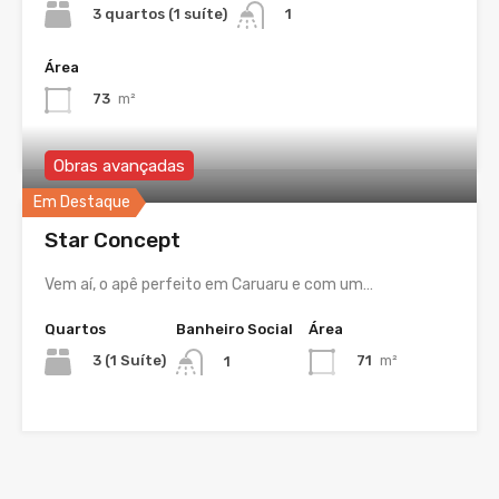
3 quartos (1 suíte)
1
Área
73
m²
Obras avançadas
Em Destaque
Star Concept
Vem aí, o apê perfeito em Caruaru e com um…
Quartos
Banheiro Social
Área
3 (1 Suíte)
71
m²
1