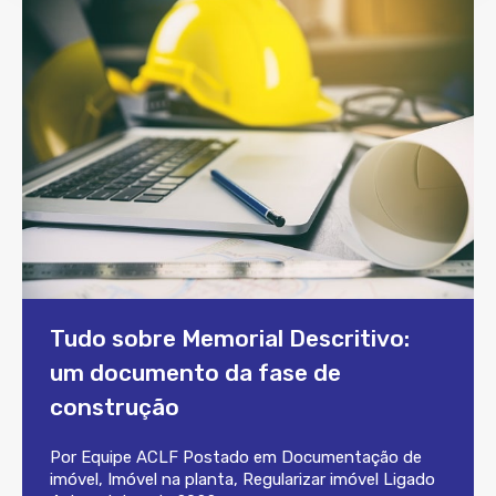
Tudo sobre Memorial Descritivo:
um documento da fase de
construção
Por
Equipe ACLF
Postado em
Documentação de
imóvel
,
Imóvel na planta
,
Regularizar imóvel
Ligado