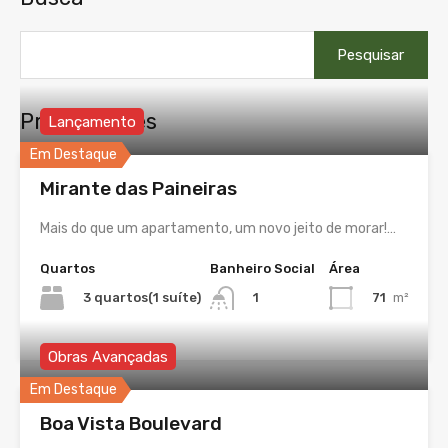
Pesquisar
por:
Propriedades
Lançamento
Em Destaque
Mirante das Paineiras
Mais do que um apartamento, um novo jeito de morar!…
Quartos
Banheiro Social
Área
3 quartos(1 suíte)
71
m²
1
Obras Avançadas
Em Destaque
Boa Vista Boulevard