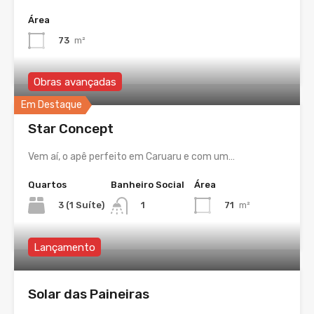
Área
73
m²
Obras avançadas
Em Destaque
Star Concept
Vem aí, o apê perfeito em Caruaru e com um…
Quartos
Banheiro Social
Área
3 (1 Suíte)
71
m²
1
Lançamento
Solar das Paineiras