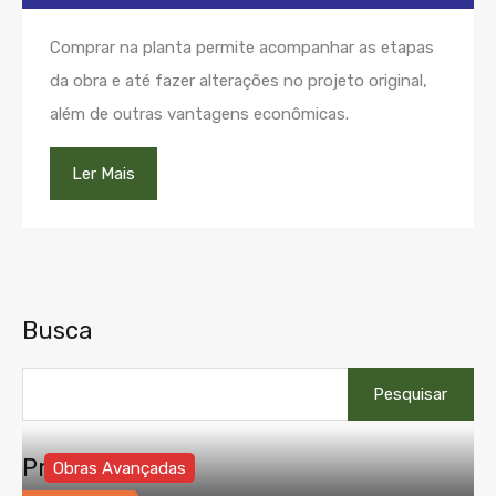
Comprar na planta permite acompanhar as etapas
da obra e até fazer alterações no projeto original,
além de outras vantagens econômicas.
Ler Mais
Busca
Pesquisar
por:
Propriedades
Obras Avançadas