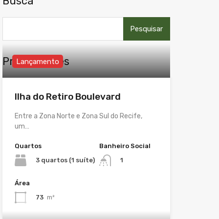
Busca
Pesquisar
por:
Propriedades
Lançamento
Ilha do Retiro Boulevard
Entre a Zona Norte e Zona Sul do Recife,
um…
Quartos
Banheiro Social
3 quartos (1 suíte)
1
Área
73
m²