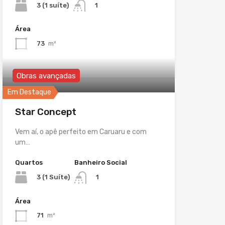
3 (1 suíte)
1
Área
73
m²
Obras avançadas
Em Destaque
Star Concept
Vem aí, o apê perfeito em Caruaru e com
um…
Quartos
Banheiro Social
3 (1 Suíte)
1
Área
71
m²