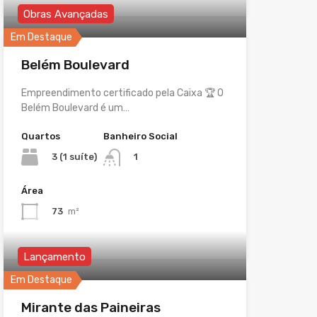
Obras Avançadas
Em Destaque
Belém Boulevard
Empreendimento certificado pela Caixa 🏆 O
Belém Boulevard é um…
Quartos
Banheiro Social
3 (1 suíte)
1
Área
73
m²
Lançamento
Em Destaque
Mirante das Paineiras