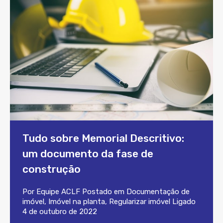
Tudo sobre Memorial Descritivo:
um documento da fase de
construção
Por
Equipe ACLF
Postado em
Documentação de
imóvel
,
Imóvel na planta
,
Regularizar imóvel
Ligado
4 de outubro de 2022