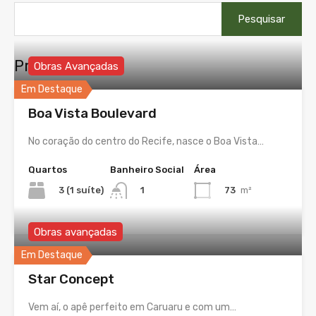
Pesquisar
por:
Propriedades
Obras Avançadas
Em Destaque
Boa Vista Boulevard
No coração do centro do Recife, nasce o Boa Vista…
Quartos
Banheiro Social
Área
3 (1 suíte)
73
m²
1
Obras avançadas
Em Destaque
Star Concept
Vem aí, o apê perfeito em Caruaru e com um…