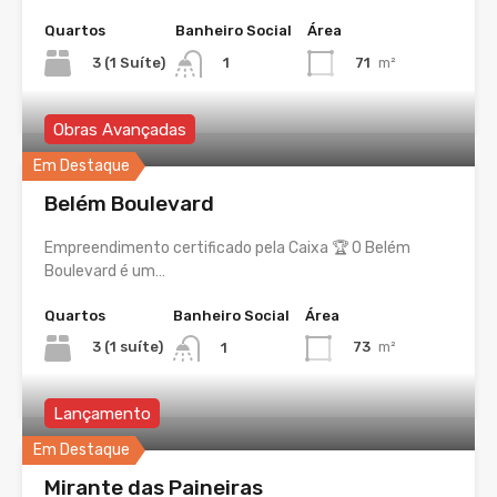
Quartos
Banheiro Social
Área
3 (1 Suíte)
71
m²
1
Obras Avançadas
Em Destaque
Belém Boulevard
Empreendimento certificado pela Caixa 🏆 O Belém
Boulevard é um…
Quartos
Banheiro Social
Área
3 (1 suíte)
73
m²
1
Lançamento
Em Destaque
Mirante das Paineiras