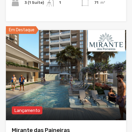
3 (1 Suíte)
71
m²
1
Em Destaque
Lançamento
Mirante das Paineiras