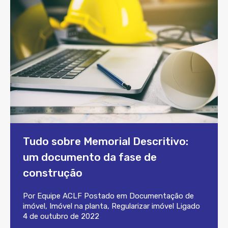
Tudo sobre Memorial Descritivo:
um documento da fase de
construção
Por
Equipe ACLF
Postado em
Documentação de
imóvel
,
Imóvel na planta
,
Regularizar imóvel
Ligado
4 de outubro de 2022