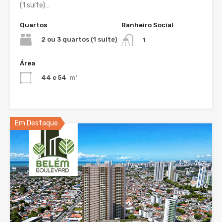
(1 suíte)…
Quartos
Banheiro Social
2 ou 3 quartos (1 suíte)
1
Área
44 e 54
m²
Em Destaque