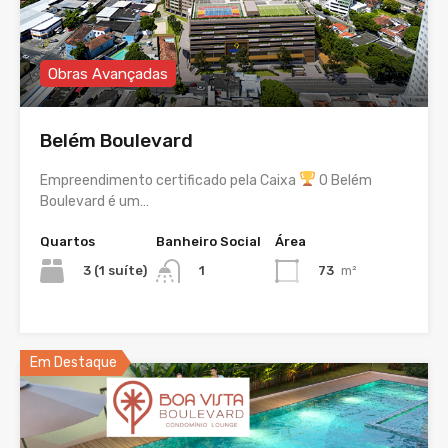
Obras Avançadas
Belém Boulevard
Empreendimento certificado pela Caixa
O Belém
Boulevard é um…
Quartos
Banheiro Social
Área
3 (1 suíte)
73
m²
1
Em Destaque