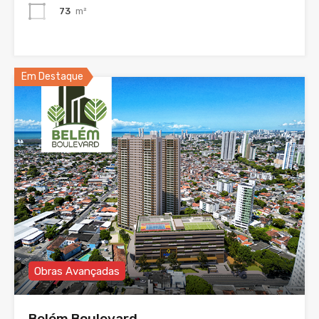
73
m²
Em Destaque
Obras Avançadas
Belém Boulevard