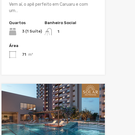
Vem aí, o apê perfeito em Caruaru e com
um…
Quartos
Banheiro Social
3 (1 Suíte)
1
Área
71
m²