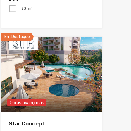
73
m²
Em Destaque
Obras avançadas
Star Concept