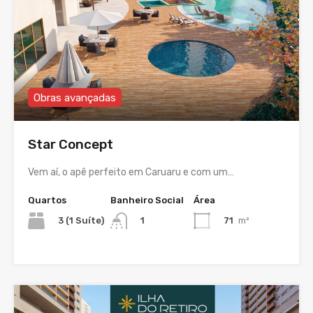
Obras avançadas
Star Concept
Vem aí, o apê perfeito em Caruaru e com um…
Quartos
Banheiro Social
Área
3 (1 Suíte)
71
m²
1