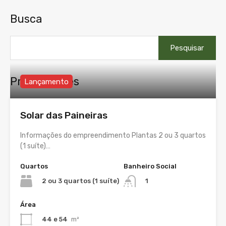
Busca
Pesquisar
por:
Propriedades
Lançamento
Solar das Paineiras
Informações do empreendimento Plantas 2 ou 3 quartos
(1 suíte)…
Quartos
Banheiro Social
2 ou 3 quartos (1 suíte)
1
Área
44 e 54
m²