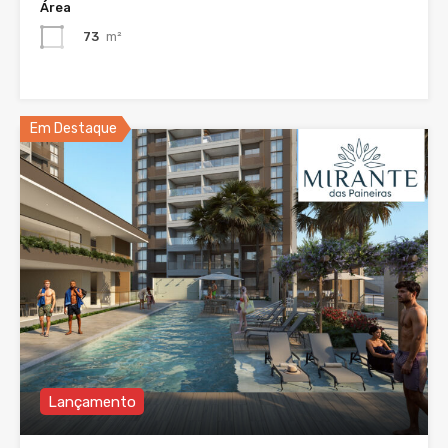
Área
73
m²
Em Destaque
Lançamento