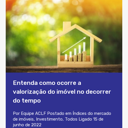
Entenda como ocorre a
valorização do imóvel no decorrer
do tempo
Por
Equipe ACLF
Postado em
Índices do mercado
de imóveis
,
Investimento
,
Todos
Ligado
15 de
junho de 2022