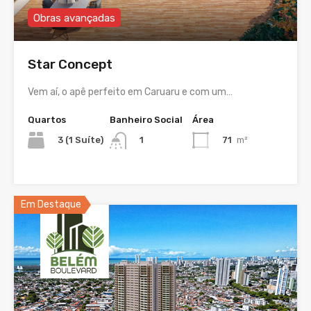
Obras avançadas
Star Concept
Vem aí, o apê perfeito em Caruaru e com um…
Quartos
Banheiro Social
Área
3 (1 Suíte)
71
m²
1
Em Destaque