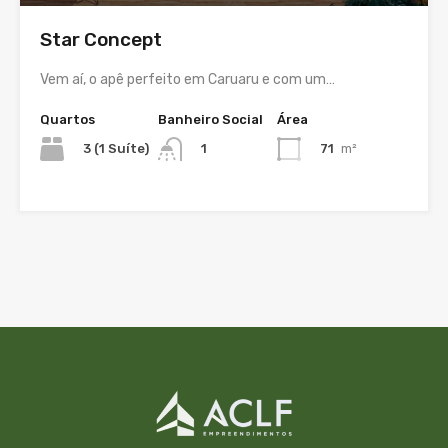
Star Concept
Vem aí, o apê perfeito em Caruaru e com um…
Quartos
Banheiro Social
Área
3 (1 Suíte)
71
m²
1