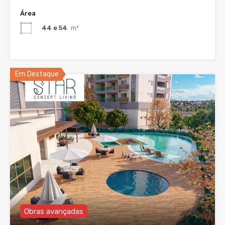
Área
44 e 54
m²
Em Destaque
Obras avançadas