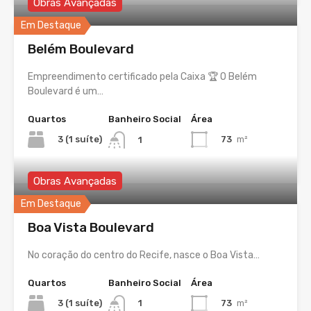
Obras Avançadas
Em Destaque
Belém Boulevard
Empreendimento certificado pela Caixa 🏆 O Belém
Boulevard é um…
Quartos
Banheiro Social
Área
3 (1 suíte)
73
m²
1
Obras Avançadas
Em Destaque
Boa Vista Boulevard
No coração do centro do Recife, nasce o Boa Vista…
Quartos
Banheiro Social
Área
3 (1 suíte)
73
m²
1