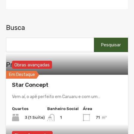
Busca
Pesquisar
por:
Propriedades
Obras avançadas
Em Destaque
Star Concept
Vem aí, o apê perfeito em Caruaru e com um…
Quartos
Banheiro Social
Área
3 (1 Suíte)
71
m²
1