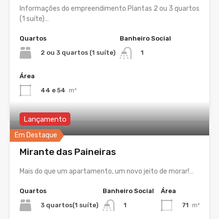
Informações do empreendimento Plantas 2 ou 3 quartos
(1 suíte)…
Quartos
Banheiro Social
2 ou 3 quartos (1 suíte)
1
Área
44 e 54
m²
Lançamento
Em Destaque
Mirante das Paineiras
Mais do que um apartamento, um novo jeito de morar!…
Quartos
Banheiro Social
Área
3 quartos(1 suíte)
71
m²
1