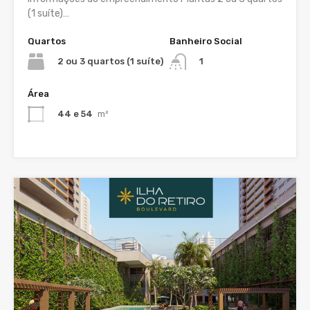
(1 suíte)…
Quartos
Banheiro Social
2 ou 3 quartos (1 suíte)
1
Área
44 e 54
m²