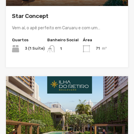
Star Concept
Vem aí, o apê perfeito em Caruaru e com um…
Quartos
Banheiro Social
Área
3 (1 Suíte)
71
m²
1