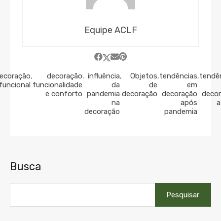
Equipe ACLF
ecoração
,
decoração
,
influência
,
Objetos
,
tendências
,
tendê
funcional
funcionalidade
da
de
em
e conforto
pandemia
decoração
decoração
deco
na
após
a
decoração
pandemia
Busca
Pesquisar
por: