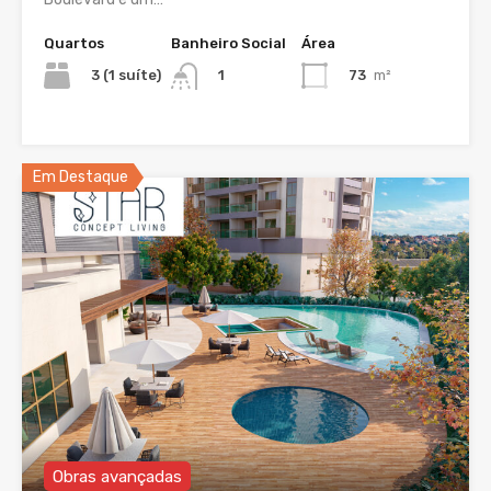
Quartos
Banheiro Social
Área
3 (1 suíte)
73
m²
1
Em Destaque
Obras avançadas