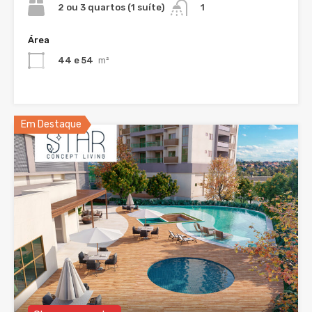
2 ou 3 quartos (1 suíte)
1
Área
44 e 54
m²
Em Destaque