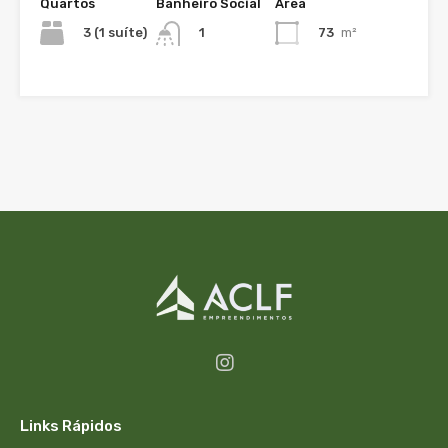
Quartos
Banheiro Social
Área
3 (1 suíte)
73
m²
1
Links Rápidos