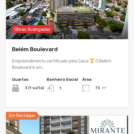
Obras Avançadas
Belém Boulevard
Empreendimento certificado pela Caixa
O Belém
Boulevard é um…
Quartos
Banheiro Social
Área
3 (1 suíte)
73
m²
1
Em Destaque