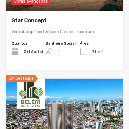
Obras avançadas
Star Concept
Vem aí, o apê perfeito em Caruaru e com um…
Quartos
Banheiro Social
Área
3 (1 Suíte)
71
m²
1
Em Destaque