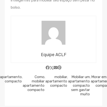
inteligentes para mobiliar seu espaço sem pesar no
bolso.
Equipe ACLF
apartamento
,
Como
,
mobiliar
,
Mobiliar um
,
Morar em
compacto
mobiliar
apartamento
apartamento
apartame
apartamento
compacto
compacto
compa
compacto
sem gastar
muito