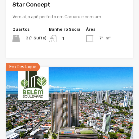
Star Concept
Vem aí, o apê perfeito em Caruaru e com um…
Quartos
Banheiro Social
Área
3 (1 Suíte)
71
m²
1
Em Destaque