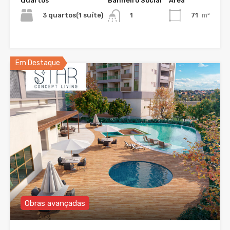
Quartos
Banheiro Social
Área
3 quartos(1 suíte)
71
m²
1
Em Destaque
Obras avançadas